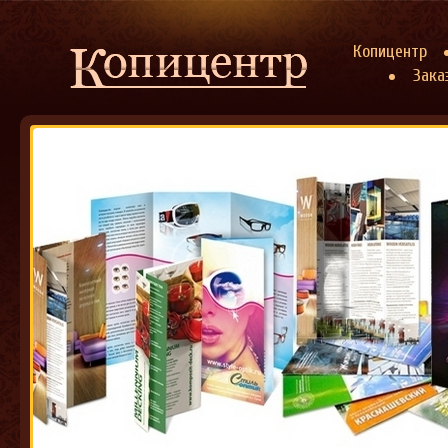
Копицентр
Зака