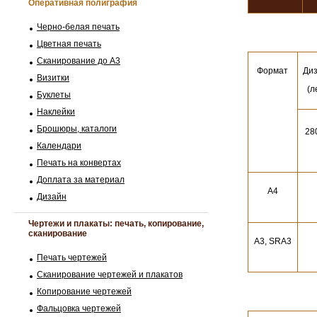
Оперативная полиграфия
Черно-белая печать
Цветная печать
Сканирование до А3
Формат
Диз
Визитки
(л
Буклеты
Наклейки
Брошюры, каталоги
28
Календари
Печать на конвертах
Доплата за материал
A4
Дизайн
Чертежи и плакаты: печать, копирование,
сканирование
А3, SRA3
Печать чертежей
Сканирование чертежей и плакатов
Копирование чертежей
Фальцовка чертежей