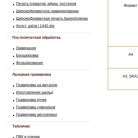
Печать плакатов, афиш, постеров
Формат
Широкоформатное ламинирование
Широкоформатная печать банер/пленка
Холст, шёлк / 1440 dpi
Послепечатная обработка
Ламинация
A4
Брошюровка
Фольгирование
Лазерная гравировка
А3, SRA
Гравировка на металле
Изготовление шильд
Гравировка ручек
Гравировка сувениров
Гравировка автозеркал
Таблички
ПВХ и пленка