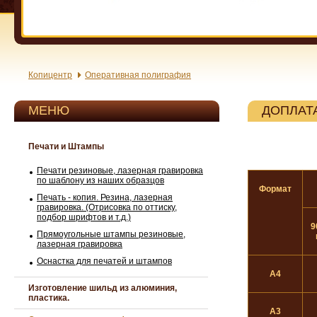
Копицентр
Оперативная полиграфия
МЕНЮ
ДОПЛАТ
Печати и Штампы
Печати резиновые, лазерная гравировка
по шаблону из наших образцов
Формат
Печать - копия. Резина, лазерная
гравировка. (Отрисовка по оттиску,
подбор шрифтов и т.д.)
9
Прямоугольные штампы резиновые,
лазерная гравировка
Оснастка для печатей и штампов
A4
Изготовление шильд из алюминия,
пластика.
А3