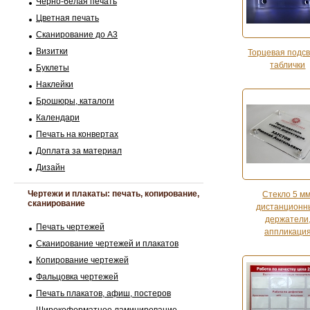
Черно-белая печать
Цветная печать
Сканирование до А3
Визитки
Торцевая подсв
таблички
Буклеты
Наклейки
Брошюры, каталоги
Календари
Печать на конвертах
Доплата за материал
Дизайн
Чертежи и плакаты: печать, копирование,
Стекло 5 мм
сканирование
дистанционн
держатели
Печать чертежей
аппликаци
Сканирование чертежей и плакатов
Копирование чертежей
Фальцовка чертежей
Печать плакатов, афиш, постеров