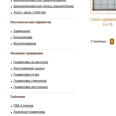
Широкоформатное ламинирование
Широкоформатная печать банер/пленка
Холст, шёлк / 1440 dpi
Стенд с кармана
Послепечатная обработка
х 1.7 м.
Ламинация
Брошюровка
Страницы:
1
Фольгирование
Лазерная гравировка
Гравировка на металле
Изготовление шильд
Гравировка ручек
Гравировка сувениров
Гравировка автозеркал
Таблички
ПВХ и пленка
Лазерная гравировка