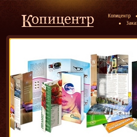
Копицентр
Зака